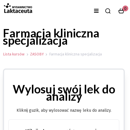
0
Farmacja kliniczna
specjalizacja
Lista kursów
ZASOBY
Farmacja kliniczna specjalizacja
Wylosuj swój lek do
analizy
Kliknij guzik, aby wylosować nazwę leku do analizy.