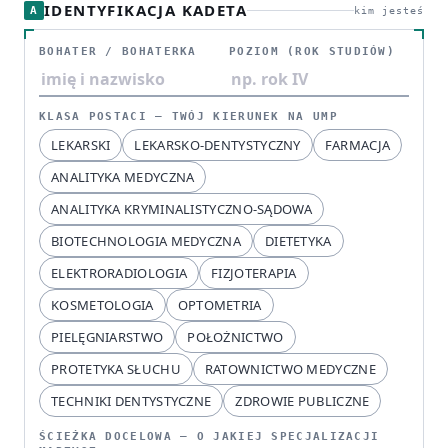
IDENTYFIKACJA KADETA
A
kim jesteś
BOHATER / BOHATERKA
POZIOM (ROK STUDIÓW)
KLASA POSTACI — TWÓJ KIERUNEK NA UMP
LEKARSKI
LEKARSKO-DENTYSTYCZNY
FARMACJA
ANALITYKA MEDYCZNA
ANALITYKA KRYMINALISTYCZNO-SĄDOWA
BIOTECHNOLOGIA MEDYCZNA
DIETETYKA
ELEKTRORADIOLOGIA
FIZJOTERAPIA
KOSMETOLOGIA
OPTOMETRIA
PIELĘGNIARSTWO
POŁOŻNICTWO
PROTETYKA SŁUCHU
RATOWNICTWO MEDYCZNE
TECHNIKI DENTYSTYCZNE
ZDROWIE PUBLICZNE
ŚCIEŻKA DOCELOWA — O JAKIEJ SPECJALIZACJI