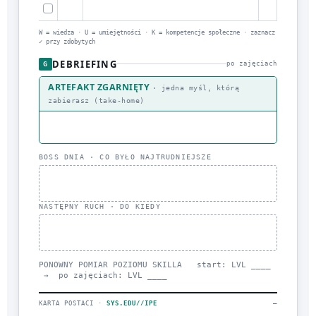
W = wiedza · U = umiejętności · K = kompetencje społeczne · zaznacz
✓ przy zdobytych
DEBRIEFING
G
po zajęciach
ARTEFAKT ZGARNIĘTY
· jedna myśl, którą
zabierasz (take-home)
BOSS DNIA · CO BYŁO NAJTRUDNIEJSZE
NASTĘPNY RUCH · DO KIEDY
PONOWNY POMIAR POZIOMU SKILLA start: LVL ____
→ po zajęciach: LVL ____
KARTA POSTACI ·
SYS.EDU//IPE
—