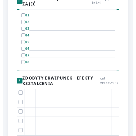
E
ZAJĘĆ
kolei
01
02
03
04
05
06
07
08
ZDOBYTY EKWIPUNEK · EFEKTY
cel
F
KSZTAŁCENIA
operacyjny