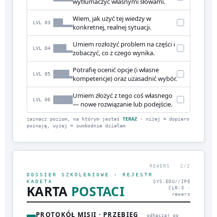
wytłumaczyć własnymi słowami.
Wiem, jak użyć tej wiedzy w
LVL 03
konkretnej, realnej sytuacji.
Umiem rozłożyć problem na części i
LVL 04
zobaczyć, co z czego wynika.
Potrafię ocenić opcje (i własne
LVL 05
kompetencje) oraz uzasadnić wybór.
Umiem złożyć z tego coś własnego
LVL 06
— nowe rozwiązanie lub podejście.
zaznacz poziom, na którym jesteś
TERAZ
· niżej = dopiero
poznaję, wyżej = swobodnie działam
REWERS · 2/2
DOSSIER SZKOLENIOWE · REJESTR
KADETA
SYS.EDU//IPE
KARTA
POSTACI
CLR-3 ·
rewers
PROTOKÓŁ MISJI · PRZEBIEG
odhaczaj po