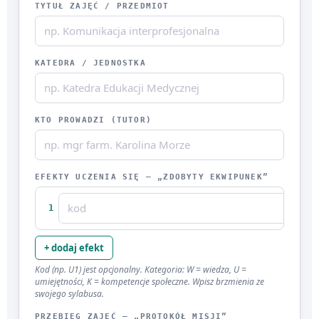
TYTUŁ ZAJĘĆ / PRZEDMIOT
KATEDRA / JEDNOSTKA
KTO PROWADZI (TUTOR)
EFEKTY UCZENIA SIĘ — „ZDOBYTY EKWIPUNEK”
1
+ dodaj efekt
Kod (np. U1) jest opcjonalny. Kategoria: W = wiedza, U =
umiejętności, K = kompetencje społeczne. Wpisz brzmienia ze
swojego sylabusa.
PRZEBIEG ZAJĘĆ — „PROTOKÓŁ MISJI”