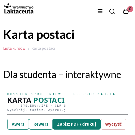
0
Karta postaci
Lista kursów
Karta postaci
Dla studenta – interaktywne
DOSSIER SZKOLENIOWE · REJESTR KADETA
KARTA
POSTACI
SYS.EDU//IPE · CLR-3
wypełnij, zapisz, wydrukuj
Awers
Rewers
Zapisz PDF / drukuj
Wyczyść