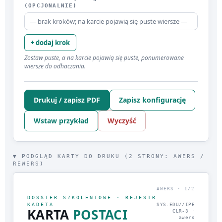
(OPCJONALNIE)
— brak kroków; na karcie pojawią się puste wiersze —
+ dodaj krok
Zostaw puste, a na karcie pojawią się puste, ponumerowane
wiersze do odhaczania.
Drukuj / zapisz PDF
Zapisz konfigurację
Wstaw przykład
Wyczyść
▼ PODGLĄD KARTY DO DRUKU (2 STRONY: AWERS /
REWERS)
AWERS · 1/2
DOSSIER SZKOLENIOWE · REJESTR
KADETA
SYS.EDU//IPE
KARTA
POSTACI
CLR-3 ·
awers