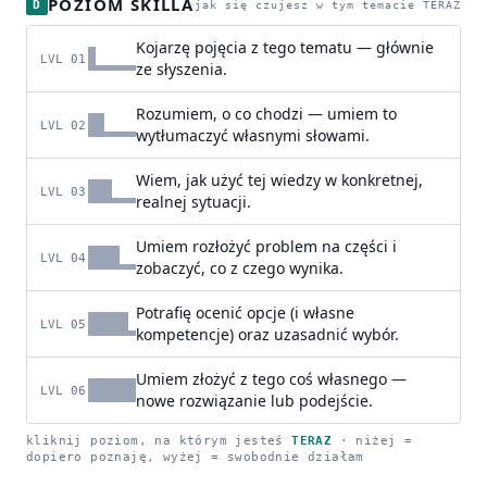
POZIOM SKILLA
D
jak się czujesz w tym temacie TERAZ
Kojarzę pojęcia z tego tematu — głównie
LVL 01
ze słyszenia.
Rozumiem, o co chodzi — umiem to
LVL 02
wytłumaczyć własnymi słowami.
Wiem, jak użyć tej wiedzy w konkretnej,
LVL 03
realnej sytuacji.
Umiem rozłożyć problem na części i
LVL 04
zobaczyć, co z czego wynika.
Potrafię ocenić opcje (i własne
LVL 05
kompetencje) oraz uzasadnić wybór.
Umiem złożyć z tego coś własnego —
LVL 06
nowe rozwiązanie lub podejście.
kliknij poziom, na którym jesteś
TERAZ
· niżej =
dopiero poznaję, wyżej = swobodnie działam