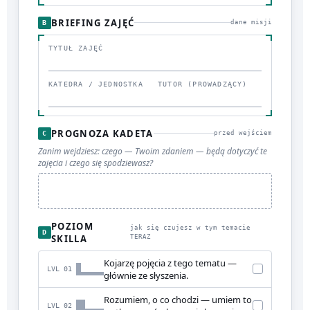
BRIEFING ZAJĘĆ
B
dane misji
TYTUŁ ZAJĘĆ
KATEDRA / JEDNOSTKA
TUTOR (PROWADZĄCY)
PROGNOZA KADETA
C
przed wejściem
Zanim wejdziesz: czego — Twoim zdaniem — będą dotyczyć te
zajęcia i czego się spodziewasz?
POZIOM
jak się czujesz w tym temacie
D
SKILLA
TERAZ
Kojarzę pojęcia z tego tematu —
LVL 01
głównie ze słyszenia.
Rozumiem, o co chodzi — umiem to
LVL 02