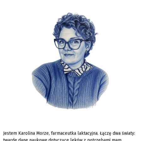
Jestem Karolina Morze, farmaceutka laktacyjna. Łączę dwa światy:
twarde dane naukowe dotyczące leków z potrzebami mam